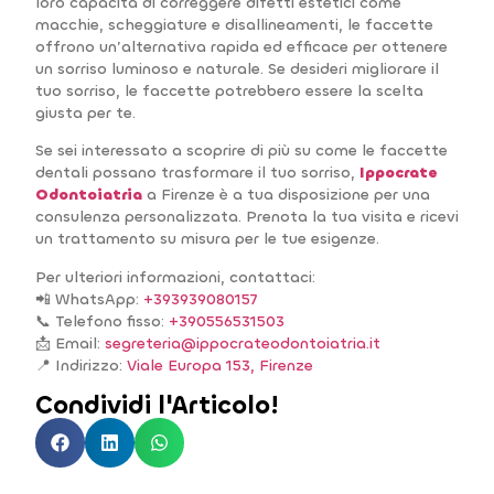
loro capacità di correggere difetti estetici come
macchie, scheggiature e disallineamenti, le faccette
offrono un’alternativa rapida ed efficace per ottenere
un sorriso luminoso e naturale. Se desideri migliorare il
tuo sorriso, le faccette potrebbero essere la scelta
giusta per te.
Se sei interessato a scoprire di più su come le faccette
dentali possano trasformare il tuo sorriso,
Ippocrate
Odontoiatria
a Firenze è a tua disposizione per una
consulenza personalizzata. Prenota la tua visita e ricevi
un trattamento su misura per le tue esigenze.
Per ulteriori informazioni, contattaci:
📲 WhatsApp:
+393939080157
📞 Telefono fisso:
+390556531503
📩 Email:
segreteria@ippocrateodontoiatria.it
📍 Indirizzo:
Viale Europa 153, Firenze
Condividi l'Articolo!